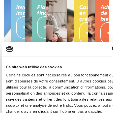
Investissement
Placement
Courtage
Admi
immobilier
financier
en
de
crédit
bien
En
En
savoir
savoir
En
+
+
savoir
sa
+
Ce site web utilise des cookies.
Certains cookies sont nécessaires au bon fonctionnement du s
Aide
sont dispensés de votre consentement. D’autres cookies peu
à la
utilisés pour la collecte, la communication d’informations, pou
déclaration
personnalisation des annonces et du contenu, la connaissanc
de
suivi des visiteurs et offrent des fonctionnalités relatives au
revenus
sociaux et une analyse de notre trafic. Vous pouvez à tout 
En
changer d’avis en cliquant sur l’icône en bas à gauche.