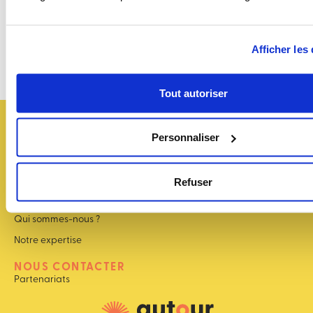
savoir
+
Afficher les 
Tout autoriser
ÉVÉNEMENTS
Personnaliser
Accueil
Agenda des événements
Refuser
Webinaires
À PROPOS
Qui sommes-nous ?
Notre expertise
NOUS CONTACTER
Partenariats